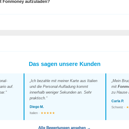
it
Fonmoney
aufzuladen?
Das sagen unsere Kunden
onal-
„Ich bezahle mit meiner Karte aus Italien
„Mein Brud
rio auf.
und die Personal-Aufladung kommt
mit
Fonm
ar.“
innerhalb weniger Sekunden an. Sehr
zu Hause 
praktisch.“
Carla P.
Diego M.
Schweiz ·
Italien ·
★★★★★
Alle Bewertungen ansehen →