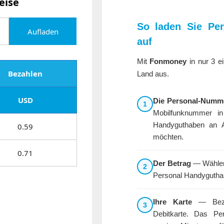
eise
So laden Sie Per
Aufladen
auf
Mit
Fonmoney
in nur 3 e
Bezahlen
Land aus.
USD
Die Personal-Numm
1
Mobilfunknummer in
Handyguthaben an A
0.59
möchten.
0.71
Der Betrag
— Wählen 
2
Personal Handygutha
Ihre Karte
— Bezah
3
Debitkarte. Das Per