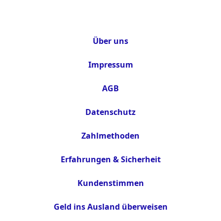
Über uns
Impressum
AGB
Datenschutz
Zahlmethoden
Erfahrungen & Sicherheit
Kundenstimmen
Geld ins Ausland überweisen