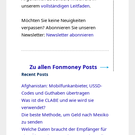
unserem
vollständigen Leitfaden
.
Möchten Sie keine Neuigkeiten
verpassen? Abonnieren Sie unseren
Newsletter:
Newsletter abonnieren
Zu allen Fonmoney Posts
Recent Posts
Afghanistan: Mobilfunkanbieter, USSD-
Codes und Guthaben übertragen
Was ist die CLABE und wie wird sie
verwendet?
Die beste Methode, um Geld nach Mexiko
zu senden
Welche Daten braucht der Empfänger für