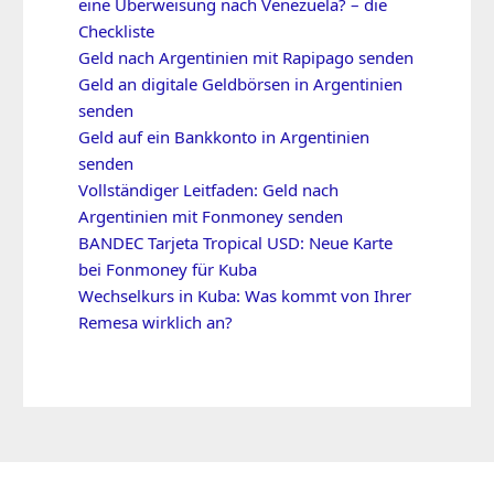
eine Überweisung nach Venezuela? – die
Checkliste
Geld nach Argentinien mit Rapipago senden
Geld an digitale Geldbörsen in Argentinien
senden
Geld auf ein Bankkonto in Argentinien
senden
Vollständiger Leitfaden: Geld nach
Argentinien mit Fonmoney senden
BANDEC Tarjeta Tropical USD: Neue Karte
bei Fonmoney für Kuba
Wechselkurs in Kuba: Was kommt von Ihrer
Remesa wirklich an?