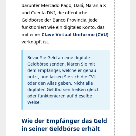
darunter Mercado Pago, Ualá, Naranja X
und Cuenta DNI, die öffentliche
Geldbörse der Banco Provincia. Jede
funktioniert wie ein digitales Konto, das
mit einer
Clave Virtual Uniforme (CVU)
verknüpft ist.
Bevor Sie Geld an eine digitale
Geldbörse senden, klären Sie mit
dem Empfänger, welche er genau
nutzt, und lassen Sie sich die CVU
oder den Alias geben. Nicht alle
digitalen Geldbörsen heißen gleich
oder funktionieren auf dieselbe
Weise.
Wie der Empfänger das Geld
in seiner Geldbörse erhält