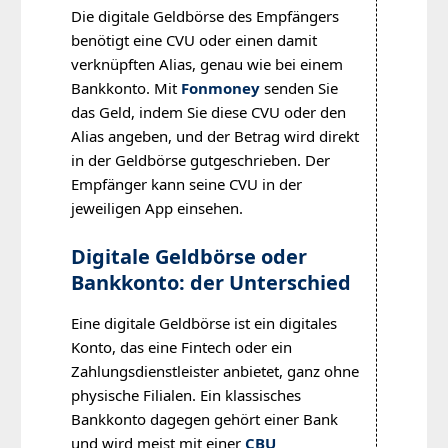
Die digitale Geldbörse des Empfängers
benötigt eine CVU oder einen damit
verknüpften Alias, genau wie bei einem
Bankkonto. Mit
Fonmoney
senden Sie
das Geld, indem Sie diese CVU oder den
Alias angeben, und der Betrag wird direkt
in der Geldbörse gutgeschrieben. Der
Empfänger kann seine CVU in der
jeweiligen App einsehen.
Digitale Geldbörse oder
Bankkonto: der Unterschied
Eine digitale Geldbörse ist ein digitales
Konto, das eine Fintech oder ein
Zahlungsdienstleister anbietet, ganz ohne
physische Filialen. Ein klassisches
Bankkonto dagegen gehört einer Bank
und wird meist mit einer
CBU