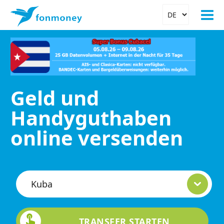
Geld und
Handyguthaben
online versenden