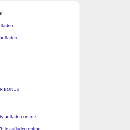
n
fladen
aufladen
ER BONUS
dy aufladen online
hile aufladen online