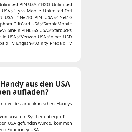
imited PIN USA✅H2O Unlimited
USA✅Lyca Mobile Unlimited Intl
PIN USA✅Net10 PIN USA✅Net10
phora GiftCard USA✅SimpleMobile
A✅SinPin PINLESS USA✅Starbucks
obile USA✅Verizon USA✅Viber USD
paid TV English✅Xfinity Prepaid TV
n Handy aus den USA
ben aufladen?
ummer des amerikanischen Handys
 von unserem Systhem überprüft
 den USA gefunden wurde, kommen
te von Fonmoney USA