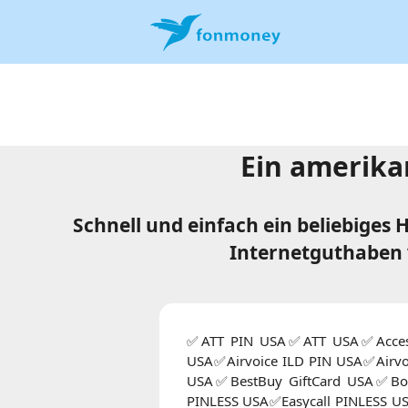
Ein amerika
Schnell und einfach ein beliebige
Internetguthaben 
✅ATT PIN USA✅ATT USA✅Access 
USA✅Airvoice ILD PIN USA✅Airv
USA✅BestBuy GiftCard USA✅Boo
PINLESS USA✅Easycall PINLESS 