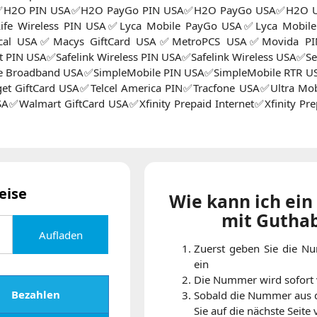
✅H2O PIN USA✅H2O PayGo PIN USA✅H2O PayGo USA✅H2O Unl
fe Wireless PIN USA✅Lyca Mobile PayGo USA✅Lyca Mobile 
Local USA✅Macys GiftCard USA✅MetroPCS USA✅Movida 
PIN USA✅Safelink Wireless PIN USA✅Safelink Wireless USA✅Se
e Broadband USA✅SimpleMobile PIN USA✅SimpleMobile RTR US
et GiftCard USA✅Telcel America PIN✅Tracfone USA✅Ultra M
SA✅Walmart GiftCard USA✅Xfinity Prepaid Internet✅Xfinity Pre
eise
Wie kann ich ei
mit Gutha
Aufladen
Zuerst geben Sie die N
ein
Die Nummer wird sofort
Bezahlen
Sobald die Nummer aus
Sie auf die nächste Sei