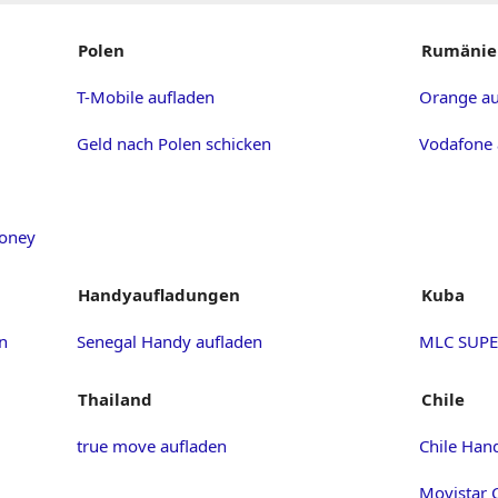
Polen
Rumänie
T-Mobile aufladen
Orange au
Geld nach Polen schicken
Vodafone 
money
Handyaufladungen
Kuba
en
Senegal Handy aufladen
MLC SUP
Thailand
Chile
true move aufladen
Chile Han
Movistar C